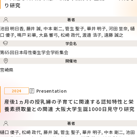
り研究
著者
池田 明日香, 藤井 誠, 中本 剛二, 管生 聖子, 華井 明子, 河田 里奈, 樋
口 優子, 鳴戸 彩華, 大島 響弓, 松崎 政代, 渡邉 浩子, 遠藤 誠之
学会名
第65回日本母性衛生学会学術集会
開催地
宮崎県
Presentation
2024
産後1ヵ月の授乳婦の子育てに関連する認知特性と栄
養素摂取量との関連 大阪大学生誕1000日見守り研究
著者
樋口 優子, 松崎 政代, 藤井 誠, 管生 聖子, 華井 明子, 中本 剛二, 池田