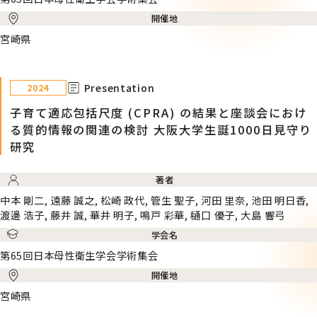
開催地
宮崎県
Presentation
2024
子育て適応包括尺度 (CPRA) の結果と座談会におけ
る質的情報の関連の検討 大阪大学生誕1000日見守り
研究
著者
中本 剛二, 遠藤 誠之, 松崎 政代, 管生 聖子, 河田 里奈, 池田 明日香,
渡邊 浩子, 藤井 誠, 華井 明子, 鳴戸 彩華, 樋口 優子, 大島 響弓
学会名
第65回日本母性衛生学会学術集会
開催地
宮崎県