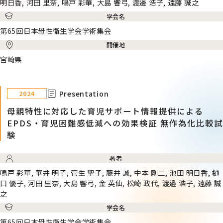
明日香, 河田 里奈, 鳴戸 彩華, 大島 響弓, 渡邊 浩子, 遠藤 誠之
学会名
第65回日本母性衛生学会学術集会
開催地
宮崎県
Presentation
2024
母親特性に対応した育児サポート情報提供による
EPDS・育児困難感低減への効果検証 無作為化比較試
験
著者
鳴戸 彩華, 華井 明子, 管生 聖子, 藤井 誠, 中本 剛二, 池田 明日香, 樋
口 優子, 河田 里奈, 大島 響弓, 金 英仙, 松崎 政代, 渡邊 浩子, 遠藤 誠
之
学会名
第65回日本母性衛生学会学術集会