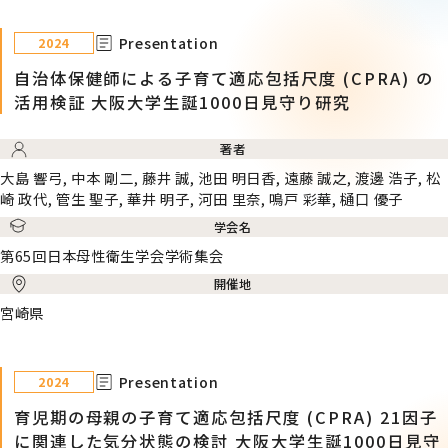
Presentation
2024
自治体保健師による子育て適応包括尺度 (CPRA) の
活用検証 大阪大学生誕1000日見守り研究
著者
大島 響弓, 中本 剛二, 藤井 誠, 池田 明日香, 遠藤 誠之, 渡邊 浩子, 松
崎 政代, 管生 聖子, 華井 明子, 河田 里奈, 鳴戸 彩華, 樋口 優子
学会名
第65回日本母性衛生学会学術集会
開催地
宮崎県
Presentation
2024
育児期の母親の子育て適応包括尺度 (CPRA) 21因子
に関連した気分状態の検討 大阪大学生誕1000日見守