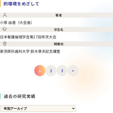
的環境をめざして
著者
小笹 由香（大会長）
学会名
日本看護倫理学会第17回年次大会
開催地
東京医科歯科大学 鈴木章夫記念講堂
1
2
3
>
過去の研究実績